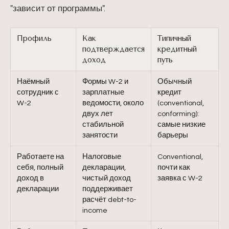
"зависит от программы".
Профиль
Как
Типичный
подтверждается
кредитный
доход
путь
Наёмный
Формы W-2 и
Обычный
сотрудник с
зарплатные
кредит
W-2
ведомости, около
(conventional,
двух лет
conforming):
стабильной
самые низкие
занятости
барьеры
Работаете на
Налоговые
Conventional,
себя, полный
декларации,
почти как
доход в
чистый доход
заявка с W-2
декларации
поддерживает
расчёт debt-to-
income