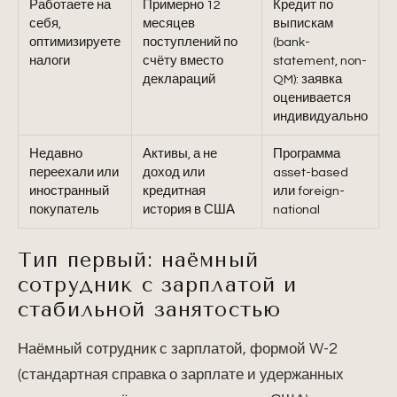
Работаете на
Примерно 12
Кредит по
себя,
месяцев
выпискам
оптимизируете
поступлений по
(bank-
налоги
счёту вместо
statement, non-
деклараций
QM): заявка
оценивается
индивидуально
Недавно
Активы, а не
Программа
переехали или
доход или
asset-based
иностранный
кредитная
или foreign-
покупатель
история в США
national
Тип первый: наёмный
сотрудник с зарплатой и
стабильной занятостью
Наёмный сотрудник с зарплатой, формой W-2
(стандартная справка о зарплате и удержанных