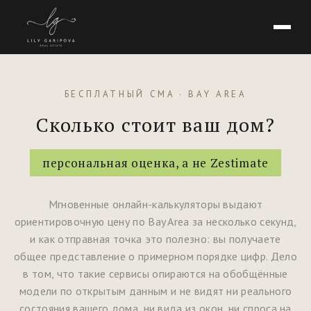
БЕСПЛАТНЫЙ CMA · BAY AREA
Сколько стоит ваш дом?
персональная оценка, а не Zestimate
Мгновенные онлайн-калькуляторы выдают
ориентировочную цену по Bay Area за несколько секунд,
и как отправная точка это полезно: вы получаете
общее представление о примерном порядке цифр. Дело
в том, что такие сервисы опираются на обобщённые
модели по открытым данным и не видят ни реального
состояния вашего дома, ни вида из окон, ни спроса на