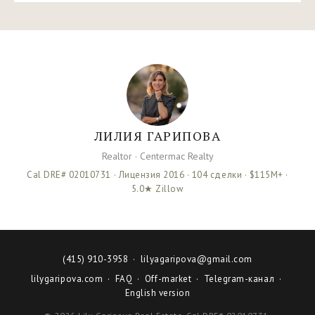
ЛИЛИЯ ГАРИПОВА
Realtor · Centermac Realty
Cal DRE# 02010731 · Лицензия 2016 · 104 сделки ·
$115M+
·
5.0★ Zillow
(415) 910-3958
·
lilyagaripova@gmail.com
lilygaripova.com
·
FAQ
·
Off-market
·
Telegram-канал
·
English version