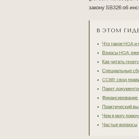
закону SB326 об инс
В ЭТОМ ГИД
Что такое HOA и 
Взносы HOA: еже
Как читать reserv
Специальные сбо
CC&R: свод прави
Пакет документо
Финансирование и
Практический в
Чем я могу помоч
Частые вопросы