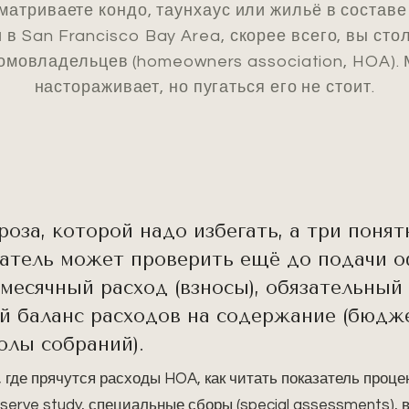
матриваете кондо, таунхаус или жильё в состав
 в San Francisco Bay Area, скорее всего, вы сто
омовладельцев (homeowners association,
HOA
).
настораживает, но пугаться его не стоит.
роза, которой надо избегать, а три поня
атель может проверить ещё до подачи о
месячный расход (взносы), обязательный
й баланс расходов на содержание (бюдже
олы собраний).
 где прячутся расходы HOA, как читать показатель проц
reserve study, специальные сборы (special assessments), 