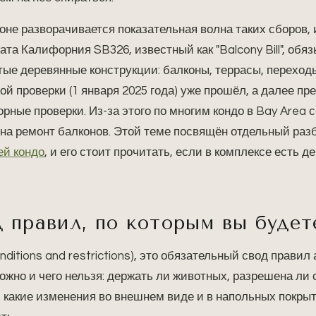
оне разворачивается показательная волна таких сборов, 
ата Калифорния SB326, известный как "Balcony Bill", об
тые деревянные конструкции: балконы, террасы, переход
ой проверки (1 января 2025 года) уже прошёл, а далее п
рные проверки. Из-за этого по многим кондо в Bay Area 
на ремонт балконов. Этой теме посвящён отдельный раз
ей кондо
, и его стоит прочитать, если в комплексе есть 
 правил, по которым вы будет
nditions and restrictions), это обязательный свод прави
можно и чего нельзя: держать ли животных, разрешена ли 
 какие изменения во внешнем виде и в напольных покры