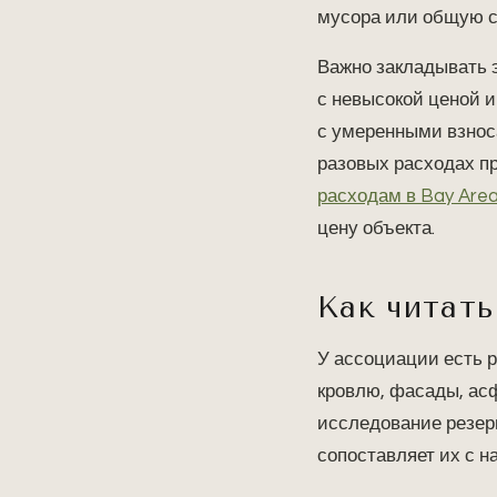
мусора или общую ст
Важно закладывать э
с невысокой ценой и
с умеренными взноса
разовых расходах п
расходам в Bay Are
цену объекта.
Как читать
У ассоциации есть р
кровлю, фасады, ас
исследование резерв
сопоставляет их с н