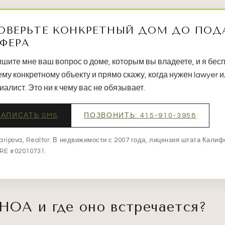
ОВЕРЬТЕ КОНКРЕТНЫЙ ДОМ ДО ПОД
ФЕРА
шите мне ваш вопрос о доме, которым вы владеете, и я бесп
му конкретному объекту и прямо скажу, когда нужен lawyer 
иалист. Это ни к чему вас не обязывает.
НАПИСАТЬ SMS
ПОЗВОНИТЬ: 415-910-3958
Garipova, Realtor. В недвижимости с 2007 года, лицензия штата Калиф
RE #02010731.
HOA и где оно встречается?