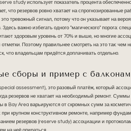
reserve study использует показатель процента обеспеченн
ает, что резервов ровно хватает на спрогнозированные р
это тревожный сигнал, потому что он указывает на веро
 Здесь важно избегать одного "магического" порога: спе
итают здоровым уровень от 70% и выше, но многие ассоц
 отметки. Поэтому правильнее смотреть на это так: чем 
к, что владельцам придётся доплачивать отдельно.
е сборы и пример с балконам
pecial assessment), это разовый платёж, который ассоц
огда резервов не хватает на необходимый ремонт. Суммы
ы в Bay Area варьируются от скромных сумм за космети
 при крупном конструктивном ремонте, например фунда
анием резервов (reserve study) ассоциации и протокол
ем на неё опираться.