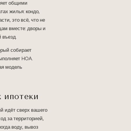
ляет общими
тах жилья: кондо,
ти, это всё, что не
цам вместе: дворы и
 въезд.
торый собирает
выполняет HOA.
гая модель
х ипотеки
й идёт сверх вашего
од за территорией,
ногда воду, вывоз