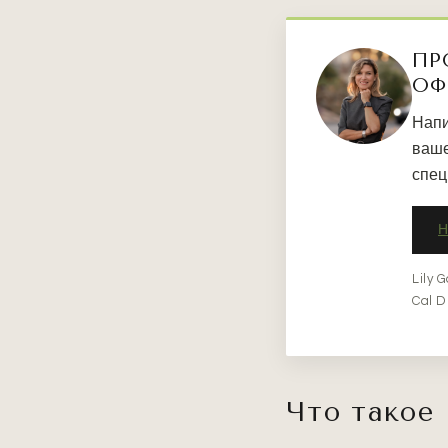
ПР
ОФ
Напи
ваше
спец
Lily 
Cal D
Что такое 