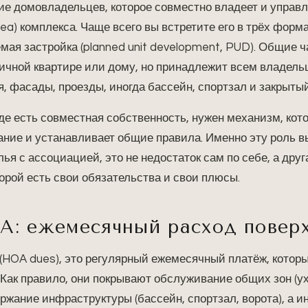
ие домовладельцев, которое совместно владеет и управ
a) комплекса. Чаще всего вы встретите его в трёх форма
мая застройка (planned unit development, PUD). Общие час
ичной квартире или дому, но принадлежит всем владель
я, фасады, проезды, иногда бассейн, спортзал и закрытый
 где есть совместная собственность, нужен механизм, ко
ание и устанавливает общие правила. Именно эту роль 
я с ассоциацией, это не недостаток сам по себе, а дру
орой есть свои обязательства и свои плюсы.
A: ежемесячный расход повер
(HOA dues), это регулярный ежемесячный платёж, которы
 Как правило, они покрывают обслуживание общих зон (ух
ержание инфраструктуры (бассейн, спортзал, ворота), а и