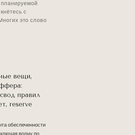
е планируемой
лкнётесь с
 Многих это слово
тные вещи,
ффера:
 свод правил
т, reserve
ента обеспеченности
включая волну по