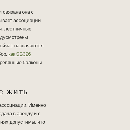
и связана она с
язывает ассоциации
ы, лестничные
редусмотрены
сейчас назначаются
бор,
как SB326
деревянные балконы
е жить
л ассоциации. Именно
сдача в аренду и с
тиях допустимы, что