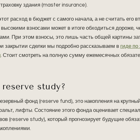
раховку здания (master insurance).
тот расход в бюджет с самого начала, а не считать его 
 высокими взносами может в итоге обходиться дороже, ч
ми. При этом взносы, это лишь часть общей картины затр
ри закрытии сделки мы подробно рассказываем в
гиде по
a
. Стоит смотреть на полную сумму ежемесячных обязател
 reserve study?
езервный фонд (reserve fund), это накопления на крупны
фальт, лифты. Состояние этого фонда оценивает специал
ов (reserve study), который прогнозирует будущие обяза
акоплениями.