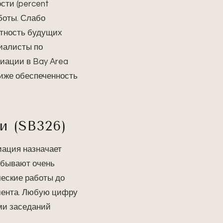
ости (percent
аботы. Слабо
ятность будущих
циалисты по
иации в Bay Area
ниже обеспеченность
и (SB326)
иация назначает
 бывают очень
ческие работы до
мента. Любую цифру
ами заседаний