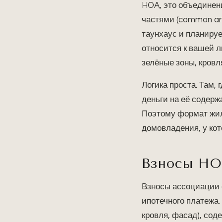
HOA, это объединен
частями (common are
таунхаус и планируе
относится к вашей л
зелёные зоны, кровл
Логика проста. Там,
деньги на её содерж
Поэтому формат жиль
домовладения, у кот
Взносы HO
Взносы ассоциации 
ипотечного платежа.
кровля, фасад), сод