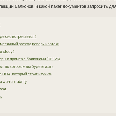
пекции балконов, и какой пакет документов запросить для
Е
где оно встречается?
месячный расход поверх ипотеки
e study?
ры и пример с балконами (SB326)
л, по которым вы будете жить
в HOA, который стоит изучить
 warrantability
ывод
ь