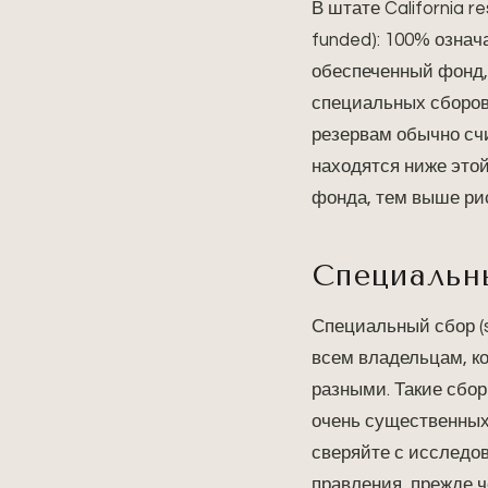
В штате California 
funded): 100% означ
обеспеченный фонд, 
специальных сборов.
резервам обычно сч
находятся ниже этой
фонда, тем выше рис
Специальны
Специальный сбор (s
всем владельцам, к
разными. Такие сбор
очень существенных
сверяйте с исследов
правления, прежде ч