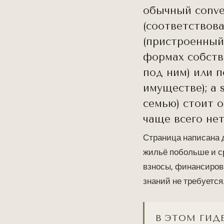
обычный conve
(соответствова
(пристроенный 
формах собстве
под ним) или 
имуществе); а 
семью) стоит о
чаще всего нет
Страница написана 
жильё побольше и с
взносы, финансирова
знаний не требуется
В ЭТОМ ГИД