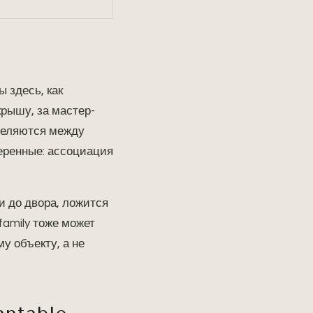
 здесь, как
крышу, за мастер-
еделяются между
еренные: ассоциация
ши до двора, ложится
family тоже может
у объекту, а не