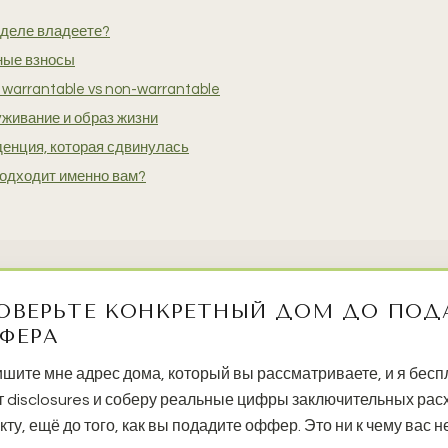
 деле владеете?
ные взносы
warrantable vs non-warrantable
уживание и образ жизни
денция, которая сдвинулась
подходит именно вам?
ОВЕРЬТЕ КОНКРЕТНЫЙ ДОМ ДО ПОД
ФЕРА
шите мне адрес дома, который вы рассматриваете, и я бес
т disclosures и соберу реальные цифры заключительных рас
кту, ещё до того, как вы подадите оффер. Это ни к чему вас н