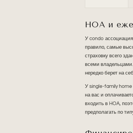
HOA и еже
У condo ассоциация 
правило, самые высо
страховку всего зда
всеми владельцами.
нередко берет на се
У single-family hom
на вас и оплачивает
входить в HOA, поэт
предполагать по тип