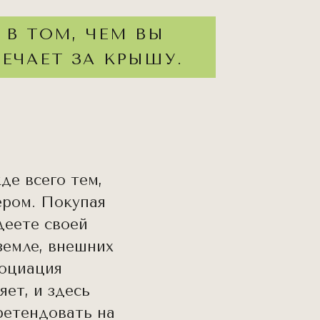
 В ТОМ, ЧЕМ ВЫ
ЕЧАЕТ ЗА КРЫШУ.
де всего тем,
ером. Покупая
деете своей
земле, внешних
социация
ет, и здесь
ретендовать на