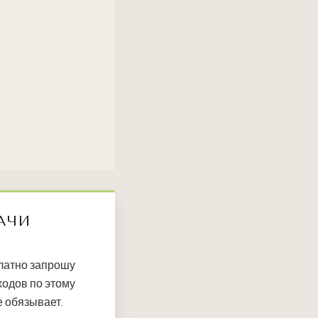
АЧИ
платно запрошу
ходов по этому
е обязывает.