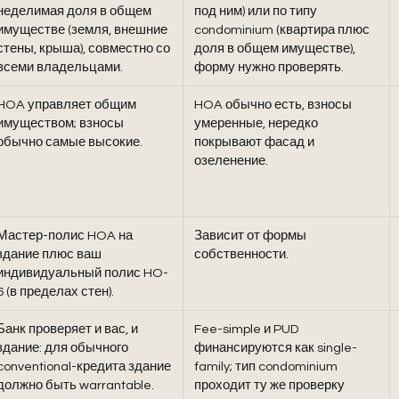
неделимая доля в общем
под ним) или по типу
имуществе (земля, внешние
condominium (квартира плюс
стены, крыша), совместно со
доля в общем имуществе),
всеми владельцами.
форму нужно проверять.
HOA управляет общим
HOA обычно есть, взносы
имуществом; взносы
умеренные, нередко
обычно самые высокие.
покрывают фасад и
озеленение.
Мастер-полис HOA на
Зависит от формы
здание плюс ваш
собственности.
индивидуальный полис HO-
6 (в пределах стен).
Банк проверяет и вас, и
Fee-simple и PUD
здание: для обычного
финансируются как single-
conventional-кредита здание
family; тип condominium
должно быть warrantable.
проходит ту же проверку