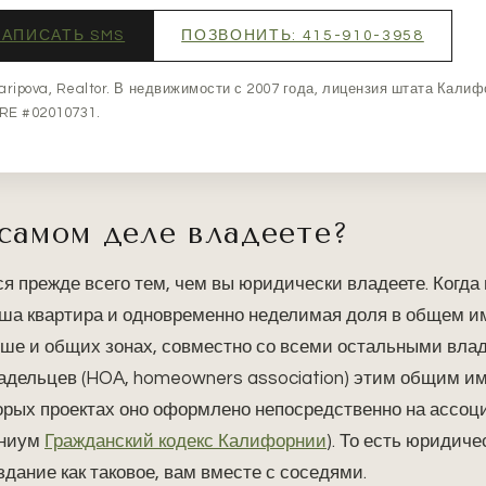
НАПИСАТЬ SMS
ПОЗВОНИТЬ: 415-910-3958
Garipova, Realtor. В недвижимости с 2007 года, лицензия штата Калиф
RE #02010731.
самом деле владеете?
я прежде всего тем, чем вы юридически владеете. Когда 
ша квартира и одновременно неделимая доля в общем и
ыше и общих зонах, совместно со всеми остальными вла
дельцев (HOA, homeowners association) этим общим 
торых проектах оно оформлено непосредственно на ассоц
иниум
Гражданский кодекс Калифорнии
). То есть юридиче
здание как таковое, вам вместе с соседями.