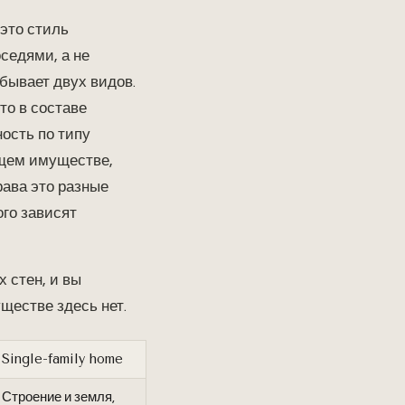
 это стиль
седями, а не
ывает двух видов.
то в составе
ость по типу
бщем имуществе,
рава это разные
ого зависят
 стен, и вы
ществе здесь нет.
Single-family home
Строение и земля,