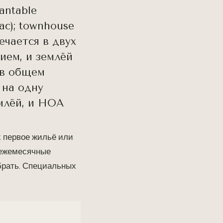
antable
c); townhouse
ечается в двух
ием, и землёй
 в общем
 на одну
емлёй, и HOA
 первое жильё или
 ежемесячные
ыбрать. Специальных