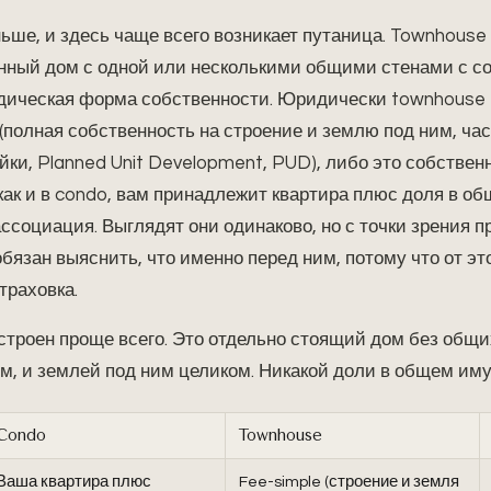
ьше, и здесь чаще всего возникает путаница. Townhouse
енный дом с одной или несколькими общими стенами с со
ическая форма собственности. Юридически townhouse б
 (полная собственность на строение и землю под ним, час
ки, Planned Unit Development, PUD), либо это собственн
 как и в condo, вам принадлежит квартира плюс доля в о
ссоциация. Выглядят они одинаково, но с точки зрения п
обязан выяснить, что именно перед ним, потому что от эт
траховка.
устроен проще всего. Это отдельно стоящий дом без общих
м, и землей под ним целиком. Никакой доли в общем иму
Condo
Townhouse
Ваша квартира плюс
Fee-simple (строение и земля