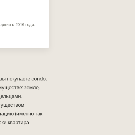
орния с 2016 года.
вы покупаете condo,
муществе: земле,
дельцами.
имуществом
иацию (именно так
ски квартира