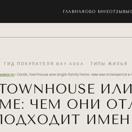
ГЛАВНАЯ
ОБО МНЕ
ОТЗЫВЫ
ГИД ПОКУПАТЕЛЯ BAY AREA · ТИПЫ ЖИЛЬЯ
жимости
›
Condo, townhouse или single-family home: чем они отличаются и
TOWNHOUSE ИЛИ
OME: ЧЕМ ОНИ О
 ПОДХОДИТ ИМЕН