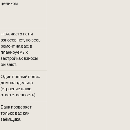
целиком.
HOA часто нет и
взносов нет, но весь
ремонт на вас; в
планируемых
застройках взносы
бывают.
Один полный полис
домовладельца
(строение плюс
ответственность).
Банк проверяет
только вас как
заёмщика.