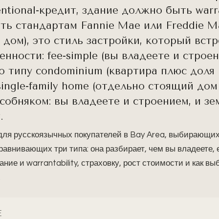
ntional-кредит, здание должно быть warr
ть стандартам Fannie Mae или Freddie Ma
дом), это стиль застройки, который встр
нности: fee-simple (вы владеете и строен
по типу condominium (квартира плюс доля
single-family home (отдельно стоящий дом
собняком: вы владеете и строением, и з
.
для русскоязычных покупателей в Bay Area, выбирающих
равнивающих три типа: она разбирает, чем вы владеете,
ние и warrantability, страховку, рост стоимости и как в
.
Е