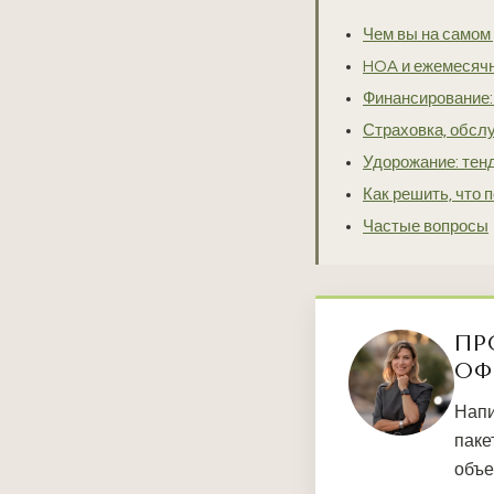
Чем вы на самом
HOA и ежемесяч
Финансирование: 
Страховка, обсл
Удорожание: тен
Как решить, что 
Частые вопросы
ПР
ОФ
Напи
паке
объе