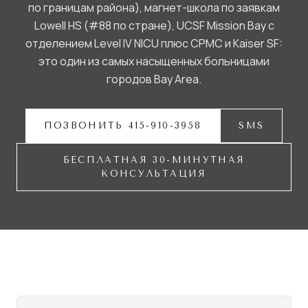
по границам района), магнет-школа по заявкам
Lowell HS (#88 по стране), UCSF Mission Bay с
отделением Level IV NICU плюс CPMC и Kaiser SF:
это один из самых насыщенных больницами
городов Bay Area.
ПОЗВОНИТЬ 415-910-3958
SMS
БЕСПЛАТНАЯ 30-МИНУТНАЯ
КОНСУЛЬТАЦИЯ