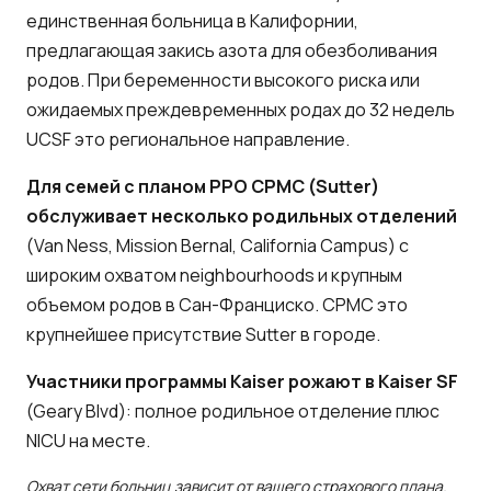
единственная больница в Калифорнии,
предлагающая закись азота для обезболивания
родов. При беременности высокого риска или
ожидаемых преждевременных родах до 32 недель
UCSF это региональное направление.
Для семей с планом PPO CPMC (Sutter)
обслуживает несколько родильных отделений
(Van Ness, Mission Bernal, California Campus) с
широким охватом neighbourhoods и крупным
объемом родов в Сан-Франциско. CPMC это
крупнейшее присутствие Sutter в городе.
Участники программы Kaiser рожают в Kaiser SF
(Geary Blvd): полное родильное отделение плюс
NICU на месте.
Охват сети больниц зависит от вашего страхового плана.