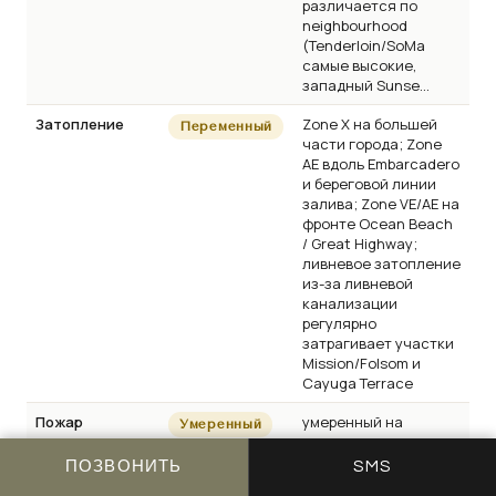
различается по
neighbourhood
(Tenderloin/SoMa
самые высокие,
западный Sunse...
Затопление
Zone X на большей
Переменный
части города; Zone
AE вдоль Embarcadero
и береговой линии
залива; Zone VE/AE на
фронте Ocean Beach
/ Great Highway;
ливневое затопление
из-за ливневой
канализации
регулярно
затрагивает участки
Mission/Folsom и
Cayuga Terrace
Пожар
умеренный на
Умеренный
участках, выходящих
к открытым
ПОЗВОНИТЬ
SMS
пространствам Twin