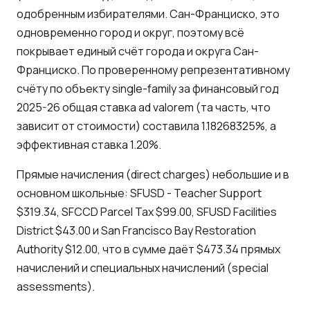
одобренным избирателями. Сан-Франциско, это
одновременно город и округ, поэтому всё
покрывает единый счёт города и округа Сан-
Франциско. По проверенному репрезентативному
счёту по объекту single-family за финансовый год
2025-26 общая ставка ad valorem (та часть, что
зависит от стоимости) составила 1.18268325%, а
эффективная ставка 1.20%.
Прямые начисления (direct charges) небольшие и в
основном школьные: SFUSD - Teacher Support
$319.34, SFCCD Parcel Tax $99.00, SFUSD Facilities
District $43.00 и San Francisco Bay Restoration
Authority $12.00, что в сумме даёт $473.34 прямых
начислений и специальных начислений (special
assessments).