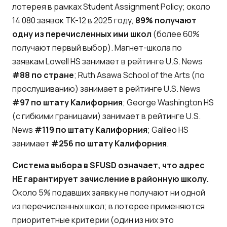
лотерея в рамках Student Assignment Policy; около
14 080 заявок TK-12 в 2025 году,
89% получают
одну из перечисленных ими школ
(более 60%
получают первый выбор). Магнет-школа по
заявкам Lowell HS занимает в рейтинге U.S. News
#88 по стране
; Ruth Asawa School of the Arts (по
прослушиванию) занимает в рейтинге U.S. News
#97 по штату Калифорния
; George Washington HS
(с гибкими границами) занимает в рейтинге U.S.
News
#119 по штату Калифорния
; Galileo HS
занимает
#256 по штату Калифорния
.
Система выбора в SFUSD означает, что адрес
НЕ гарантирует зачисление в районную школу.
Около 5% подавших заявку не получают ни одной
из перечисленных школ; в лотерее применяются
приоритетные критерии (один из них это