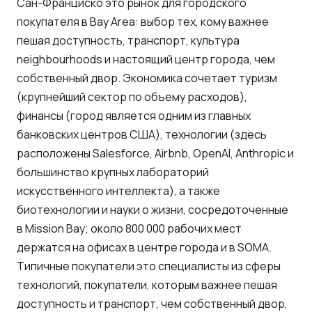
Сан-Франциско это рынок для городского
покупателя в Bay Area: выбор тех, кому важнее
пешая доступность, транспорт, культура
neighbourhoods и настоящий центр города, чем
собственный двор. Экономика сочетает туризм
(крупнейший сектор по объему расходов),
финансы (город является одним из главных
банковских центров США), технологии (здесь
расположены Salesforce, Airbnb, OpenAI, Anthropic и
большинство крупных лабораторий
искусственного интеллекта), а также
биотехнологии и науки о жизни, сосредоточенные
в Mission Bay; около 800 000 рабочих мест
держатся на офисах в центре города и в SOMA.
Типичные покупатели это специалисты из сферы
технологий, покупатели, которым важнее пешая
доступность и транспорт, чем собственный двор,