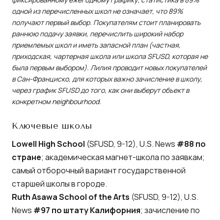
одной из перечисленных школ не означает, что 89%
получают первый выбор. Покупателям стоит планировать
раннюю подачу заявки, перечислить широкий набор
приемлемых школ и иметь запасной план (частная,
приходская, чартерная школа или школа SFUSD, которая не
была первым выбором). Лилия проводит новых покупателей
в Сан-Франциско, для которых важно зачисление в школу,
через график SFUSD до того, как они выберут объект в
конкретном neighbourhood.
Ключевые школы
Lowell High School
(SFUSD, 9-12), U.S. News
#88 по
стране
; академическая магнет-школа по заявкам;
самый отборочный вариант государственной
старшей школы в городе.
Ruth Asawa School of the Arts
(SFUSD, 9-12), U.S.
News
#97 по штату Калифорния
; зачисление по