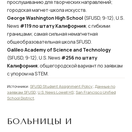
прослушиванию для творческих направлений;
городская магнет-школа искусств.
George Washington High School
(SFUSD, 9-12), U.S.
News
#119 по штату Калифорния
; с гибкими
границами; самая сильная немагнетная
общеобразовательная школа SFUSD.
Galileo Academy of Science and Technology
(SFUSD, 9-12), U.S. News
#256 по штату
Калифорния
; общегородской вариант по заявкам
с упором на STEM.
Источники:
SFUSD Student Assignment Policy
;
Данные по
заявкам SFUSD
;
U.S. News Lowell HS
;
San Francisco Unified
School District
.
БОЛЬНИЦЫ И