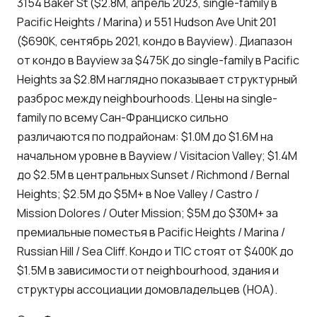
3154 Baker St ($2.8M, апрель 2023, single-family в
Pacific Heights / Marina) и 551 Hudson Ave Unit 201
($690K, сентябрь 2021, кондо в Bayview). Диапазон
от кондо в Bayview за $475K до single-family в Pacific
Heights за $2.8M наглядно показывает структурный
разброс между neighbourhoods. Цены на single-
family по всему Сан-Франциско сильно
различаются по подрайонам: $1.0M до $1.6M на
начальном уровне в Bayview / Visitacion Valley; $1.4M
до $2.5M в центральных Sunset / Richmond / Bernal
Heights; $2.5M до $5M+ в Noe Valley / Castro /
Mission Dolores / Outer Mission; $5M до $30M+ за
премиальные поместья в Pacific Heights / Marina /
Russian Hill / Sea Cliff. Кондо и TIC стоят от $400K до
$1.5M в зависимости от neighbourhood, здания и
структуры ассоциации домовладельцев (HOA).