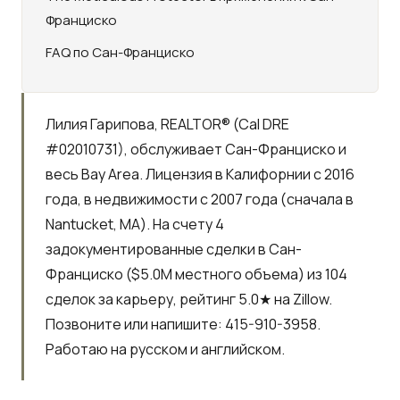
Франциско
FAQ по Сан-Франциско
Лилия Гарипова, REALTOR® (Cal DRE
#02010731), обслуживает Сан-Франциско и
весь Bay Area. Лицензия в Калифорнии с 2016
года, в недвижимости с 2007 года (сначала в
Nantucket, MA). На счету
4
задокументированные сделки в Сан-
Франциско (
$5.0M
местного объема) из
104
сделок за карьеру, рейтинг 5.0★ на Zillow.
Позвоните или напишите:
415-910-3958
.
Работаю на русском и английском.