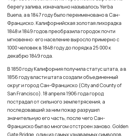
берегу залива, изначально называлось Yerba
Buena, а в 1847 году было переименовано в Сан-
Франциско. Калифорнийская золотая лихорадка
1848 и 1849 годов преобразила городок почти
мгновенно: его население выросло примерно с
1000 человек в 1848 году до порядка 25 000 к
декабрю 1849 года.
В 1850 году Калифорния получила статус штата, а в
1856 году власти штата создали объединенный
округ и город Сан-Франциско (City and County of
San Francisco). 18 апреля 1906 года город
пострадал от сильного землетрясения, а
последовавший за ним пожар разрушил
значительную его часть, после чего Сан-
Франциско был во многом отстроен заново. Golden
Gate Bridge, один из самых узнаваемых символов