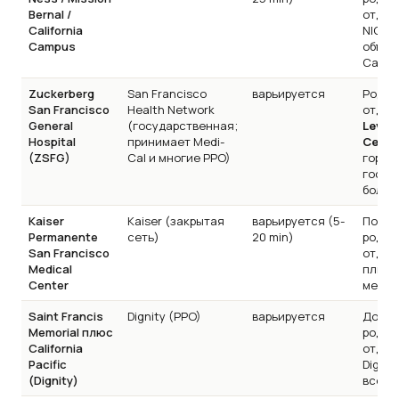
Bernal /
отдел
California
NICU;
Campus
объем
Сан-Ф
Zuckerberg
San Francisco
варьируется
Родил
San Francisco
Health Network
отдел
General
(государственная;
Level
Hospital
принимает Medi-
Cente
(ZSFG)
Cal и многие PPO)
город
госуд
больн
Kaiser
Kaiser (закрытая
варьируется (5-
Полно
Permanente
сеть)
20 min)
родил
San Francisco
отдел
Medical
плюс 
Center
месте
Saint Francis
Dignity (PPO)
варьируется
Допол
Memorial плюс
родил
California
отдел
Pacific
Dignit
(Dignity)
всему