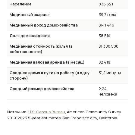
Население
836 321
Медианный возраст
39,7 года
Медианный доход домохозяйства
$141 446
Доля домовладения
38,5%
Медианная стоимость жилья (в
$1 380 500
собственности)
Медианная валовая аренда (в месяц)
$2 419
Среднее время в пути на работу (в одну
31,2 минуты
сторону)
Средний размер домохозяйства
2,24
человека
Источник:
U.S. Census Bureau
, American Community Survey
2019-2023 5-year estimates, San Francisco city, California.