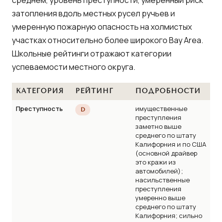
затопления вдоль местных русел ручьев и
умеренную пожарную опасность на холмистых
участках относительно более широкого Bay Area.
Школьные рейтинги отражают категории
успеваемости местного округа.
КАТЕГОРИЯ
РЕЙТИНГ
ПОДРОБНОСТИ
Преступность
имущественные
D
преступления
заметно выше
среднего по штату
Калифорния и по США
(основной драйвер
это кражи из
автомобилей);
насильственные
преступления
умеренно выше
среднего по штату
Калифорния; сильно