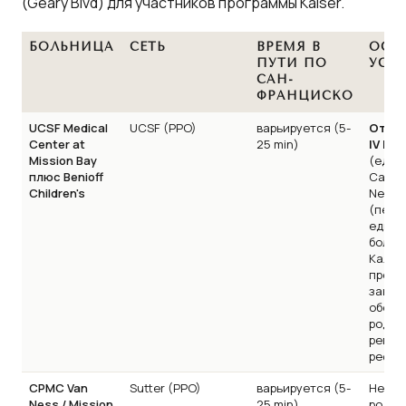
(Geary Blvd) для участников программы Kaiser.
БОЛЬНИЦА
СЕТЬ
ВРЕМЯ В
ОСН
ПУТИ ПО
УСЛ
САН-
ФРАНЦИСКО
UCSF Medical
UCSF (PPO)
варьируется (5-
Отдел
Center at
25 min)
IV NI
Mission Bay
(един
плюс Benioff
Сан-Ф
Children's
Neuro
(перв
единс
больн
Калиф
предл
закис
обезб
родов
регио
рефер
CPMC Van
Sutter (PPO)
варьируется (5-
Неско
Ness / Mission
25 min)
родил