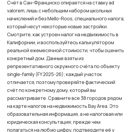
Счёт в Сан-Франциско опирается на ставку ad
valorem, лишь с небольшим набором школьных
начислений и без
Mello-Roos
, специального налога,
который несут некоторые новые застройки.
Смотрите,
как устроен налог на недвижимость в
Калифорнии
, и воспользуйтесь
калькулятором
реальной ежемесячной стоимости
, чтобы оценить
конкретный дом. Данные взяты из
репрезентативного окружного счёта по объекту
single-family (FY 2025-26); каждый участок
отличается, поэтому проверяйте фактический
счёт по конкретному дому, который вы
рассматриваете. Сравните все 38 городов рядом
на
карте налогов на недвижимость Bay Area
. Это
образовательная информация, а не налоговая или
юридическая консультация; прежде чем
полагаться на любую цифру, подтвердите её у