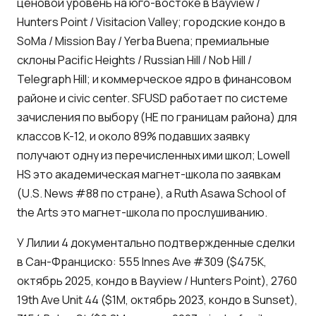
ценовой уровень на юго-востоке в Bayview /
Hunters Point / Visitacion Valley; городские кондо в
SoMa / Mission Bay / Yerba Buena; премиальные
склоны Pacific Heights / Russian Hill / Nob Hill /
Telegraph Hill; и коммерческое ядро в финансовом
районе и civic center. SFUSD работает по системе
зачисления по выбору (НЕ по границам района) для
классов K-12, и около 89% подавших заявку
получают одну из перечисленных ими школ; Lowell
HS это академическая магнет-школа по заявкам
(U.S. News #88 по стране), а Ruth Asawa School of
the Arts это магнет-школа по прослушиванию.
У Лилии 4 документально подтвержденные сделки
в Сан-Франциско: 555 Innes Ave #309 ($475K,
октябрь 2025, кондо в Bayview / Hunters Point), 2760
19th Ave Unit 44 ($1M, октябрь 2023, кондо в Sunset),