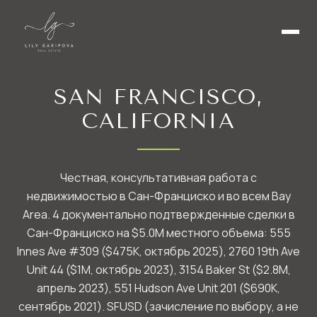
SAN FRANCISCO,
CALIFORNIA
Честная, консультативная работа с
недвижимостью в Сан-Франциско и во всем Bay
Area. 4 документально подтвержденные сделки в
Сан-Франциско на $5.0M местного объема: 555
Innes Ave #309 ($475K, октябрь 2025), 2760 19th Ave
Unit 44 ($1M, октябрь 2023), 3154 Baker St ($2.8M,
апрель 2023), 551 Hudson Ave Unit 201 ($690K,
сентябрь 2021). SFUSD (зачисление по выбору, а не