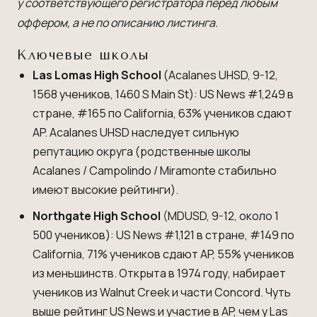
у соответствующего регистратора перед любым
оффером, а не по описанию листинга.
Ключевые школы
Las Lomas High School
(Acalanes UHSD, 9-12,
1568 учеников, 1460 S Main St): US News #1,249 в
стране, #165 по California, 63% учеников сдают
AP. Acalanes UHSD наследует сильную
репутацию округа (родственные школы
Acalanes / Campolindo / Miramonte стабильно
имеют высокие рейтинги).
Northgate High School
(MDUSD, 9-12, около 1
500 учеников): US News #1,121 в стране, #149 по
California, 71% учеников сдают AP, 55% учеников
из меньшинств. Открыта в 1974 году, набирает
учеников из Walnut Creek и части Concord. Чуть
выше рейтинг US News и участие в AP, чем у Las