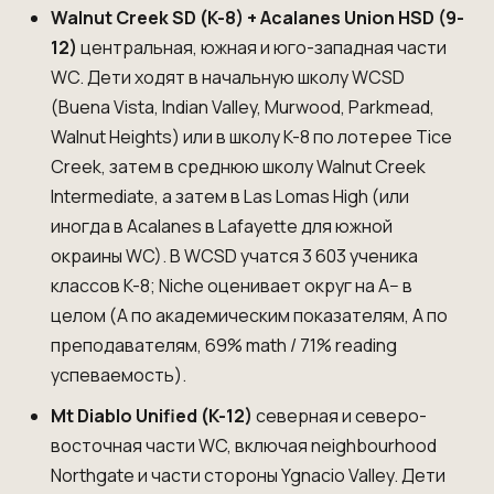
Walnut Creek SD (K-8) + Acalanes Union HSD (9-
12)
центральная, южная и юго-западная части
WC. Дети ходят в начальную школу WCSD
(Buena Vista, Indian Valley, Murwood, Parkmead,
Walnut Heights) или в школу K-8 по лотерее Tice
Creek, затем в среднюю школу Walnut Creek
Intermediate, а затем в
Las Lomas High
(или
иногда в Acalanes в Lafayette для южной
окраины WC). В WCSD учатся 3 603 ученика
классов K-8; Niche оценивает округ на A− в
целом (A по академическим показателям, A по
преподавателям, 69% math / 71% reading
успеваемость).
Mt Diablo Unified (K-12)
северная и северо-
восточная части WC, включая neighbourhood
Northgate и части стороны Ygnacio Valley. Дети