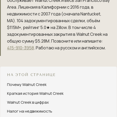
обслуживает Walnut Creek и весь San Francisco Bay
Area. Лицензия в Калифорнии с 2016 года, в
недвижимости с 2007 года (сначала Nantucket,
MA).
104
задокументированных сделки, объём
$115M+
, рейтинг 5.0★ на Zillow. В том числе 4
задокументированных закрытия в Walnut Creek на
общую сумму $5.28M. Позвоните или напишите:
415-910-3958
. Работаю на русском и английском.
НА ЭТОЙ СТРАНИЦЕ
Почему Walnut Creek
Краткая история Walnut Creek
Walnut Creek в цифрах
Налог на недвижимость