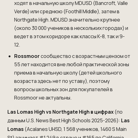
ходят в начальную школу MDUSD (Bancroft, Valle
Verde) или среднюю (Foothill Middle), затем в
Northgate High
. MDUSD значительно крупнее
(около 30 000 учеников в нескольких городах) и
ведет в этом коридоре как классы K-8, так и 9-
12.
Rossmoor
сообщество с возрастным цензом от
55 лет находится вне любой практической зоны
приема в начальную школу (детей школьного
возраста здесь нет по уставу), поэтому
вопросы школьных зон для покупателей в
Rossmoor не актуальны.
Las Lomas High vs Northgate High в цифрах
(по
данным U.S. News Best High Schools 2025-2026):
Las
Lomas
(Acalanes UHSD, 1 568 учеников, 1460 S Main
St) занимает #1,249 в стране и #165 по California,