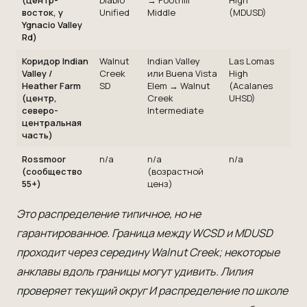
(центр-
Diablo
→ Foothill
High
восток, у
Unified
Middle
(MDUSD)
Ygnacio Valley
Rd)
Коридор Indian
Walnut
Indian Valley
Las Lomas
Valley /
Creek
или Buena Vista
High
Heather Farm
SD
Elem → Walnut
(Acalanes
(центр,
Creek
UHSD)
северо-
Intermediate
центральная
часть)
Rossmoor
n/a
n/a
n/a
(сообщество
(возрастной
55+)
ценз)
Это распределение типичное, но не
гарантированное. Граница между WCSD и MDUSD
проходит через середину Walnut Creek; некоторые
анклавы вдоль границы могут удивить. Лилия
проверяет текущий округ И распределение по школе