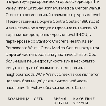
инфраструктура среди всех городов коридора Tri-
Valley / Inner East Bay.
John Muir Medical Center Walnut
Creek
это региональный травмоцентр уровня Level
II (единственный в округе Contra Costa с 1986 года)
и единственное в округе отделение интенсивной
терапии новорожденных уровня Level III NICU, в
партнерстве со Stanford Children's Health.
Kaiser
Permanente Walnut Creek Medical Center
находится
в другой части города для участников Kaiser. Обе
больницы в пешей доступности или в нескольких
минутах езды от большинства центральных
neighbourhoods WC, и Walnut Creek также является
целевой больницей для значительной части
населения Tri-Valley, обслуживаемого Kaiser.
БОЛЬНИЦА
СЕТЬ
ВРЕМЯ
КЛЮЧЕВЫЕ
В ПУТИ
УСЛУГИ