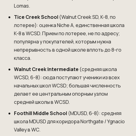
Lomas.
Tice Creek School
(Walnut Creek SD, K-8, по
лотерее): оценка Niche A, единственная школа
K-8 в WCSD. Прием по лотерее, не по адресу;
популярна у покупателей, которым нужна
непрерывность в одной школе вплоть до 8-го
класса.
Walnut Creek Intermediate
(средняя школа
WCSD, 6-8): сюда поступают ученики из всех
начальных школ WCSD; большая численность
делает ее центральным опорным узлом
средней школы в WCSD.
Foothill Middle School
(MDUSD, 6-8): средняя
школа MDUSD для коридора Northgate / Ygnacio
Valley в WC.