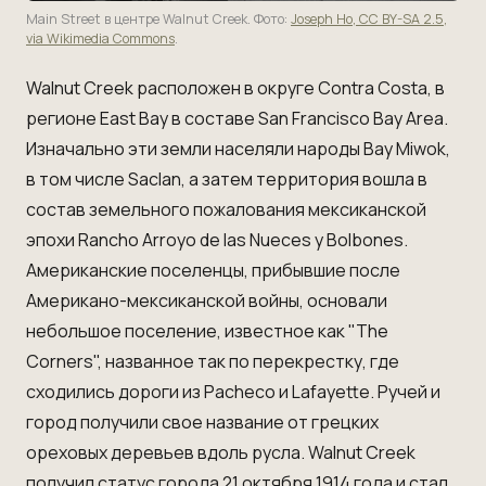
Main Street в центре Walnut Creek. Фото:
Joseph Ho, CC BY-SA 2.5,
via Wikimedia Commons
.
Walnut Creek расположен в округе Contra Costa, в
регионе East Bay в составе
San Francisco
Bay Area.
Изначально эти земли населяли народы Bay Miwok,
в том числе Saclan, а затем территория вошла в
состав земельного пожалования мексиканской
эпохи Rancho Arroyo de las Nueces y Bolbones.
Американские поселенцы, прибывшие после
Американо-мексиканской войны, основали
небольшое поселение, известное как "The
Corners", названное так по перекрестку, где
сходились дороги из Pacheco и Lafayette. Ручей и
город получили свое название от грецких
ореховых деревьев вдоль русла. Walnut Creek
получил статус города 21 октября 1914 года и стал