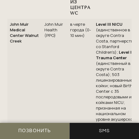
ИЗ
ЦЕНТРА
WC
John Muir
John Muir
в черте
Level III NICU
Medical
Health
города (0-
(единственное в
Center Walnut
(PPO)
10 мин)
округе Contra
Creek
Costa, партнерство
со Stanford
Children's);
Level II
Trauma Center
(единственный в
округе Contra
Costa); 503
лицензированные
койки; новый Birth
Center с 35
послеродовыми и 35
койками NICU;
признанная на
национальном
уровне акушерско-
гинекологическая
служба по версии US
ПОЗВОНИТЬ
SMS
News