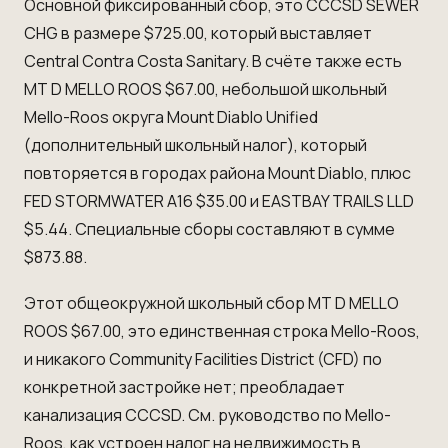
Основной фиксированный сбор, это CCCSD SEWER
CHG в размере $725.00, который выставляет
Central Contra Costa Sanitary. В счёте также есть
MT D MELLO ROOS $67.00, небольшой школьный
Mello-Roos округа Mount Diablo Unified
(дополнительный школьный налог), который
повторяется в городах района Mount Diablo, плюс
FED STORMWATER A16 $35.00 и EASTBAY TRAILS LLD
$5.44. Специальные сборы составляют в сумме
$873.88.
Этот общеокружной школьный сбор MT D MELLO
ROOS $67.00, это единственная строка Mello-Roos,
и никакого Community Facilities District (CFD) по
конкретной застройке нет; преобладает
канализация CCCSD. См.
руководство по Mello-
Roos
,
как устроен налог на недвижимость в