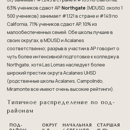
63% учеников сдают AP.
Northgate
(MDUSD, около 1
500 учеников) занимает #1,121 в стране и #149 по
California, 71% учеников сдают AP, 10% из
малообеспеченных семей. Обе школы лучшие в
своих округах, в MDUSD и Acalanes
соответственно; разрыв в участии в AP говорит о
чуть более интенсивной подготовке к колледжу в
Northgate, хотя Las Lomas наследует более
широкий престиж округа Acalanes UHSD
(родственные школы Acalanes, Campolindo,
Miramonte все имеют очень высокие рейтинги).
Типичное распределение по под-
районам
ПОД-
ОКРУГ
НАЧАЛЬНАЯ
СТАРШАЯ