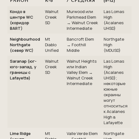
РАЙОН
K-8
/ СРЕДНЯЯ
(9-12)
Кондо в
Walnut
Murwood или
Las Lomas
центре WC
Creek
Parkmead Elem
High
(коридор
SD
→ Walnut Creek
(Acalanes
BART)
Intermediate
UHSD)
Neighbourhood
Mt
Bancroft Elem
Northgate
Northgate
Diablo
→ Foothill
High
(север WC)
Unified
Middle
(MDUSD)
Saranap (юг-
Walnut
Walnut Heights
Las Lomas
юго-запад, у
Creek
или Indian
High
границы с
SD
Valley Elem →
(Acalanes
Lafayette)
Walnut Creek
UHSD);
Intermediate
некоторые
южные
окраины
могут
относиться
к Acalanes
High в
Lafayette
Lime Ridge
Mt
Valle Verde Elem
Northgate