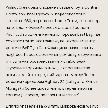
Walnut Creek расположен на стыке округа Contra
Costa, там, где Highway 24 пересекается с
Interstate 680, а тропа Iron Horse Trail идет с севера
на юг вдоль бывшей полосы отвода Southern
Pacific. Это один из немногих городов East Bay, где
сочетаются по-настоящему пешеходный центр,
доступ к BART до Сан-Франциско, малоэтажные
neighbourhoods с домами single-family, окруженные
открытыми пространствами, и стабильный,
глубокий вторичный рынок. Для большинства
покупателей это средний вариант между более
дорогим коридором Highway 24 (Lafayette, Orinda,
Moraga) и более доступной альтернативой за
холмом (Concord, Pleasant Hill, Martinez).
Для покупателей важны пять микрорынков Walnut