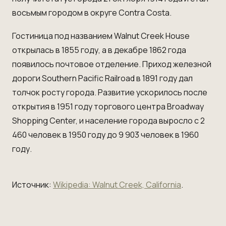
восьмым городом в округе Contra Costa.
Гостиница под названием Walnut Creek House
открылась в 1855 году, а в декабре 1862 года
появилось почтовое отделение. Приход железной
дороги Southern Pacific Railroad в 1891 году дал
толчок росту города. Развитие ускорилось после
открытия в 1951 году торгового центра Broadway
Shopping Center, и население города выросло с 2
460 человек в 1950 году до 9 903 человек в 1960
году.
Источник:
Wikipedia: Walnut Creek, California
.