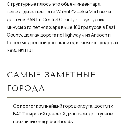
Структурные плюсы это объем инвентаря,
пешеходные центры в Walnut Creek и Martinez и
доступ к BART в Central County. Структурные
минусы это летняя жара выше 100 градусов в East
County, долгая дорога по Highway 4 из Antioch и
более медленный рост капитала, чем в коридорах
I-880 или 101.
САМЫЕ ЗАМЕТНЫЕ
ГОРОДА
Concord:
крупнейший город округа, доступ к
BART, широкий ценовой диапазон, доступные
начальные neighbourhoods.