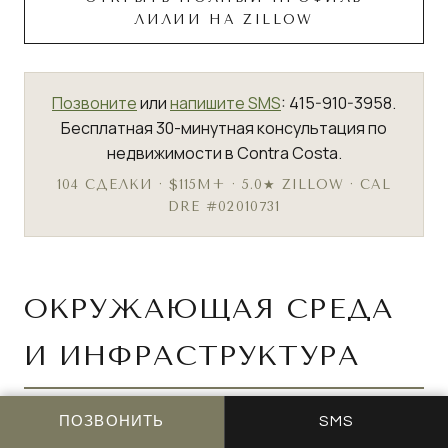
ЛИЛИИ НА ZILLOW
Позвоните
или
напишите SMS
: 415-910-3958.
Бесплатная 30-минутная консультация по
недвижимости в Contra Costa.
104 СДЕЛКИ · $115M+ · 5.0★ ZILLOW · CAL
DRE #02010731
ОКРУЖАЮЩАЯ СРЕДА
И ИНФРАСТРУКТУРА
Факторы окружающей среды и инфраструктуры, о
ПОЗВОНИТЬ
SMS
которых покупатели спрашивают чаще всего, в