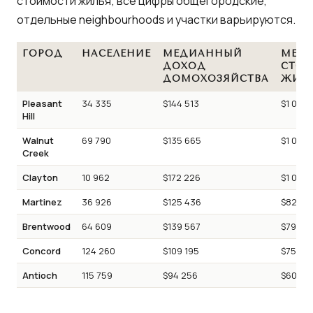
стоимости жилья; все цифры общегородские,
отдельные neighbourhoods и участки варьируются.
ГОРОД
НАСЕЛЕНИЕ
МЕДИАННЫЙ
МЕД
ДОХОД
СТО
ДОМОХОЗЯЙСТВА
ЖИЛ
Pleasant
34 335
$144 513
$1 040
Hill
Walnut
69 790
$135 665
$1 031 
Creek
Clayton
10 962
$172 226
$1 017 
Martinez
36 926
$125 436
$824 7
Brentwood
64 609
$139 567
$791 6
Concord
124 260
$109 195
$755 9
Antioch
115 759
$94 256
$607 4