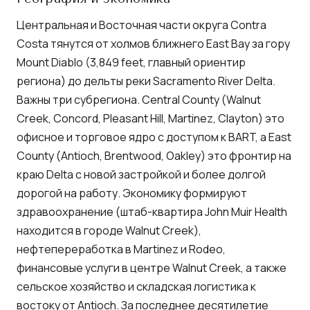
Центральная и Восточная части округа Contra
Costa тянутся от холмов ближнего East Bay за гору
Mount Diablo (3,849 feet, главный ориентир
региона) до дельты реки Sacramento River Delta.
Важны три субрегиона. Central County (Walnut
Creek, Concord, Pleasant Hill, Martinez, Clayton) это
офисное и торговое ядро с доступом к BART, а East
County (Antioch, Brentwood, Oakley) это фронтир на
краю Delta с новой застройкой и более долгой
дорогой на работу. Экономику формируют
здравоохранение (штаб-квартира John Muir Health
находится в городе Walnut Creek),
нефтепереработка в Martinez и Rodeo,
финансовые услуги в центре Walnut Creek, а также
сельское хозяйство и складская логистика к
востоку от Antioch. За последнее десятилетие