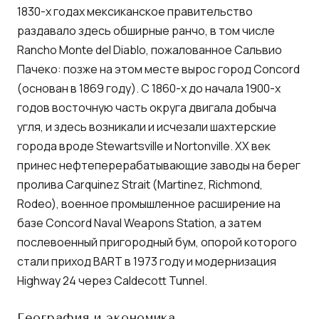
1830-х годах мексиканское правительство
раздавало здесь обширные ранчо, в том числе
Rancho Monte del Diablo, пожалованное Сальвио
Пачеко: позже на этом месте вырос город Concord
(основан в 1869 году). С 1860-х до начала 1900-х
годов восточную часть округа двигала добыча
угля, и здесь возникали и исчезали шахтерские
города вроде Stewartsville и Nortonville. ХХ век
принес нефтеперерабатывающие заводы на берег
пролива Carquinez Strait (Martinez, Richmond,
Rodeo), военное промышленное расширение на
базе Concord Naval Weapons Station, а затем
послевоенный пригородный бум, опорой которого
стали приход BART в 1973 году и модернизация
Highway 24 через Caldecott Tunnel.
География и экономика