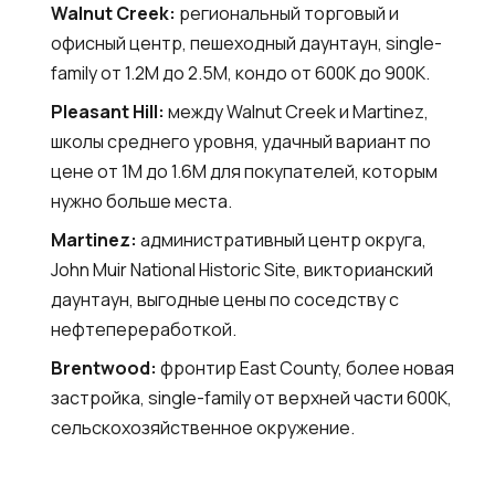
Walnut Creek:
региональный торговый и
офисный центр, пешеходный даунтаун, single-
family от 1.2M до 2.5M, кондо от 600K до 900K.
Pleasant Hill:
между Walnut Creek и Martinez,
школы среднего уровня, удачный вариант по
цене от 1M до 1.6M для покупателей, которым
нужно больше места.
Martinez:
административный центр округа,
John Muir National Historic Site, викторианский
даунтаун, выгодные цены по соседству с
нефтепереработкой.
Brentwood:
фронтир East County, более новая
застройка, single-family от верхней части 600K,
сельскохозяйственное окружение.