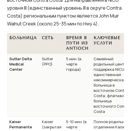
восточном Contra Costa. Для направления в NICU
уровня III (единственный уровень III в округе Contra
Costa) региональным пунктом является John Muir
Walnut Creek (около 25-35 мин по Hwy 4).
БОЛЬНИЦА
СЕТЬ
ВРЕМЯ В
КЛЮЧЕВЫЕ
ПУТИ ИЗ
УСЛУГИ
ANTIOCH
Sutter Delta
Sutter
5 мин (в
Семейный
Medical
(PPO)
черте
родильный центр;
Center
города)
поддержка NICU;
единственная
некоммерческая
больница в
восточном Contra
Costa; флагманска
больница
восточного Contra
Costa
Kaiser
Kaiser
5-10 мин (в
Полное родильное
Permanente
(закрытая
черте
отделение Kaiser +