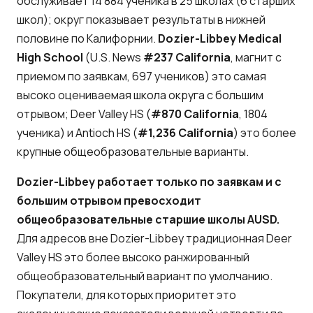
обслуживает 14 884 ученика в 25 школах (6 старших
школ); округ показывает результаты в нижней
половине по Калифорнии.
Dozier-Libbey Medical
High School
(U.S. News
#237 California
, магнит с
приемом по заявкам, 697 учеников) это самая
высоко оцениваемая школа округа с большим
отрывом; Deer Valley HS (
#870 California
, 1804
ученика) и Antioch HS (
#1,236 California
) это более
крупные общеобразовательные варианты.
Dozier-Libbey работает только по заявкам и с
большим отрывом превосходит
общеобразовательные старшие школы AUSD.
Для адресов вне Dozier-Libbey традиционная Deer
Valley HS это более высоко ранжированный
общеобразовательный вариант по умолчанию.
Покупатели, для которых приоритет это