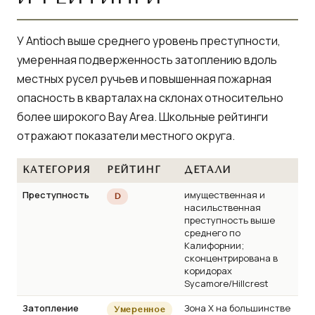
У Antioch выше среднего уровень преступности,
умеренная подверженность затоплению вдоль
местных русел ручьев и повышенная пожарная
опасность в кварталах на склонах относительно
более широкого Bay Area. Школьные рейтинги
отражают показатели местного округа.
КАТЕГОРИЯ
РЕЙТИНГ
ДЕТАЛИ
Преступность
имущественная и
D
насильственная
преступность выше
среднего по
Калифорнии;
сконцентрирована в
коридорах
Sycamore/Hillcrest
Затопление
Зона X на большинстве
Умеренное