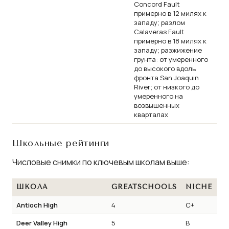
Concord Fault
примерно в 12 милях к
западу; разлом
Calaveras Fault
примерно в 18 милях к
западу; разжижение
грунта: от умеренного
до высокого вдоль
фронта San Joaquin
River; от низкого до
умеренного на
возвышенных
кварталах
Школьные рейтинги
Числовые снимки по ключевым школам выше:
ШКОЛА
GREATSCHOOLS
NICHE
Antioch High
4
C+
Deer Valley High
5
B