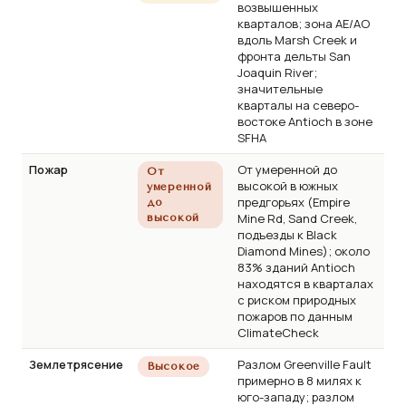
возвышенных
кварталов; зона AE/AO
вдоль Marsh Creek и
фронта дельты San
Joaquin River;
значительные
кварталы на северо-
востоке Antioch в зоне
SFHA
Пожар
От умеренной до
От
высокой в южных
умеренной
предгорьях (Empire
до
Mine Rd, Sand Creek,
высокой
подъезды к Black
Diamond Mines); около
83% зданий Antioch
находятся в кварталах
с риском природных
пожаров по данным
ClimateCheck
Землетрясение
Разлом Greenville Fault
Высокое
примерно в 8 милях к
юго-западу; разлом