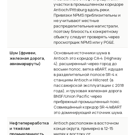
участки в промышленном коридоре
Antioch/Pittsburg вдоль реки.
Привязки NPMS приблизительны и
не учитывают местные
распределительные магистрали,
поэтому близость к конкретному
объекту следует проверять через
просмотрщик NPMS или у PG&E.
Шум (фривеи,
Основные источники шума в
железная дорога,
Antioch это коридор CA-4 (Highway
авиамаршруты)
4), расширенный через город до
восьми полос, ветка eBART, идущая
в разделительной полосе SR-4 к
станциям Antioch и Hillcrest (в
пассажирской эксплуатации с 2018
года), и грузовая железная дорога
BNSF/Union Pacific через
прибрежный промышленный пояс.
Совмещённый коридор SR-4/eBART
это доминирующий источник шума.
Нефтепереработка
Antioch расположен в восточном
и тяжёлая
конце округа, примерно в 12-15
промышленность
милях к востоку от