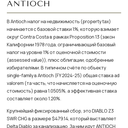
ANTIOCH
В Antioch налог на недвижимость (property tax)
начинается с базовой ставки 1%, которую взимает
округ Contra Costa в рамках Proposition 13 (закон
Калифорнии 1978 года, ограничивающий базовый
налог на уровне 1% от оценочной стоимости
(assessed value)), плюс облигации, одобренные
избирателями. В типичном счёте по объекту
single-family в Antioch (FY 2024-25) общая ставка ad
valorem (та часть, что начисляется на оценочную
стоимость) равна 1.0505%, а эффективная ставка
составляет около 1.20%.
Крупнейший фиксированный сбор, это DIABLO Z3
SWR CHG в размере $479.14, который выставляет
Delta Diablo за канализацию. За ним идут ANTIOCH