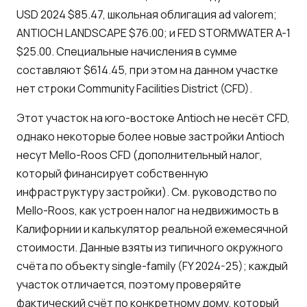
USD 2024 $85.47, школьная облигация ad valorem;
ANTIOCH LANDSCAPE $76.00; и FED STORMWATER A-1
$25.00. Специальные начисления в сумме
составляют $614.45, при этом на данном участке
нет строки Community Facilities District (CFD).
Этот участок на юго-востоке Antioch не несёт CFD,
однако некоторые более новые застройки Antioch
несут Mello-Roos CFD (дополнительный налог,
который финансирует собственную
инфраструктуру застройки). См.
руководство по
Mello-Roos
,
как устроен налог на недвижимость в
Калифорнии
и
калькулятор реальной ежемесячной
стоимости
. Данные взяты из типичного окружного
счёта по объекту single-family (FY 2024-25); каждый
участок отличается, поэтому проверяйте
фактический счёт по конкретному дому, который