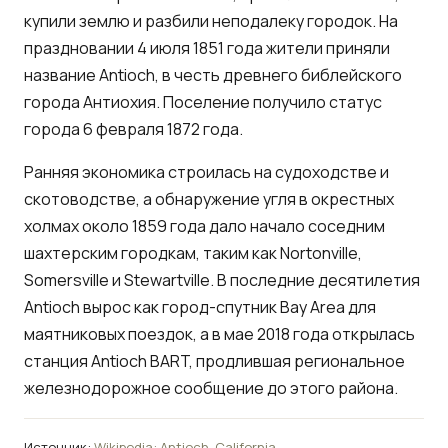
купили землю и разбили неподалеку городок. На
праздновании 4 июля 1851 года жители приняли
название Antioch, в честь древнего библейского
города Антиохия. Поселение получило статус
города 6 февраля 1872 года.
Ранняя экономика строилась на судоходстве и
скотоводстве, а обнаружение угля в окрестных
холмах около 1859 года дало начало соседним
шахтерским городкам, таким как Nortonville,
Somersville и Stewartville. В последние десятилетия
Antioch вырос как город-спутник Bay Area для
маятниковых поездок, а в мае 2018 года открылась
станция Antioch BART, продлившая региональное
железнодорожное сообщение до этого района.
Источник:
Wikipedia: Antioch, California
.