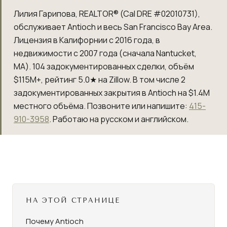
Лилия Гарипова, REALTOR® (Cal DRE #02010731),
обслуживает Antioch и весь San Francisco Bay Area.
Лицензия в Калифорнии с 2016 года, в
недвижимости с 2007 года (сначала Nantucket,
MA).
104
задокументированных сделки, объём
$115M+
, рейтинг 5.0★ на Zillow. В том числе 2
задокументированных закрытия в Antioch на $1.4M
местного объёма. Позвоните или напишите:
415-
910-3958
. Работаю на русском и английском.
НА ЭТОЙ СТРАНИЦЕ
Почему Antioch