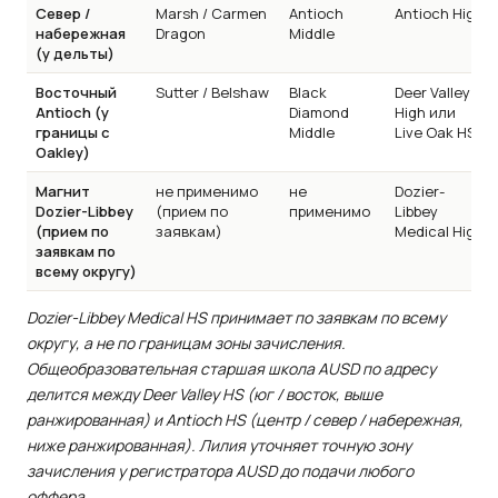
Север /
Marsh / Carmen
Antioch
Antioch High
набережная
Dragon
Middle
(у дельты)
Восточный
Sutter / Belshaw
Black
Deer Valley
Antioch (у
Diamond
High или
границы с
Middle
Live Oak HS
Oakley)
Магнит
не применимо
не
Dozier-
Dozier-Libbey
(прием по
применимо
Libbey
(прием по
заявкам)
Medical High
заявкам по
всему округу)
Dozier-Libbey Medical HS принимает по заявкам по всему
округу, а не по границам зоны зачисления.
Общеобразовательная старшая школа AUSD по адресу
делится между Deer Valley HS (юг / восток, выше
ранжированная) и Antioch HS (центр / север / набережная,
ниже ранжированная). Лилия уточняет точную зону
зачисления у регистратора AUSD до подачи любого
оффера.