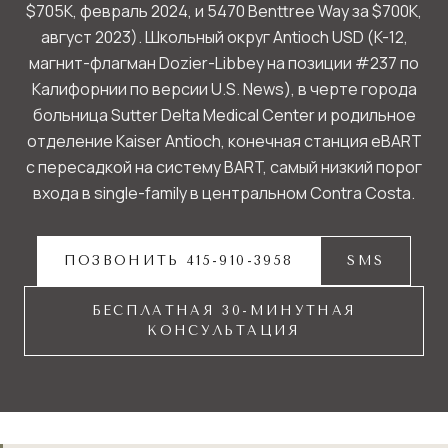
$705K, февраль 2024, и 5470 Benttree Way за $700K,
август 2023). Школьный округ Antioch USD (K-12,
магнит-флагман Dozier-Libbey на позиции #237 по
Калифорнии по версии U.S. News), в черте города
больница Sutter Delta Medical Center и родильное
отделение Kaiser Antioch, конечная станция eBART
с пересадкой на систему BART, самый низкий порог
входа в single-family в центральном Contra Costa.
ПОЗВОНИТЬ 415-910-3958
SMS
БЕСПЛАТНАЯ 30-МИНУТНАЯ
КОНСУЛЬТАЦИЯ