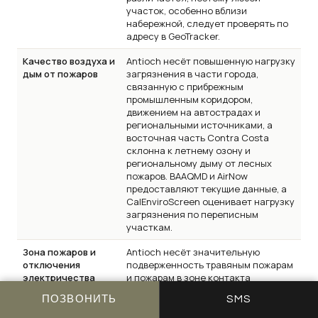
участок, особенно вблизи
набережной, следует проверять по
адресу в GeoTracker.
Качество воздуха и
Antioch несёт повышенную нагрузку
дым от пожаров
загрязнения в части города,
связанную с прибрежным
промышленным коридором,
движением на автострадах и
региональными источниками, а
восточная часть Contra Costa
склонна к летнему озону и
региональному дыму от лесных
пожаров. BAAQMD и AirNow
предоставляют текущие данные, а
CalEnviroScreen оценивает нагрузку
загрязнения по переписным
участкам.
Зона пожаров и
Antioch несёт значительную
отключения
подверженность травяным пожарам
электричества
и пожарам в зоне контакта
(PSPS)
застройки с природной территорией
ПОЗВОНИТЬ
SMS
на южных и восточных городских
окраинах, с площадями Fire Hazard