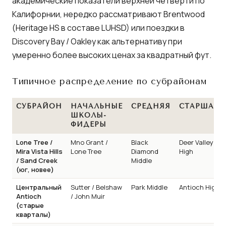
академические показатели верхней четверти по
Калифорнии, нередко рассматривают Brentwood
(Heritage HS в составе LUHSD) или поездки в
Discovery Bay / Oakley как альтернативу при
умеренно более высоких ценах за квадратный фут.
Типичное распределение по субрайонам
СУБРАЙОН
НАЧАЛЬНЫЕ
СРЕДНЯЯ
СТАРШАЯ
ШКОЛЫ-
ФИДЕРЫ
Lone Tree /
Mno Grant /
Black
Deer Valley
Mira Vista Hills
Lone Tree
Diamond
High
/ Sand Creek
Middle
(юг, новее)
Центральный
Sutter / Belshaw
Park Middle
Antioch High
Antioch
/ John Muir
(старые
кварталы)