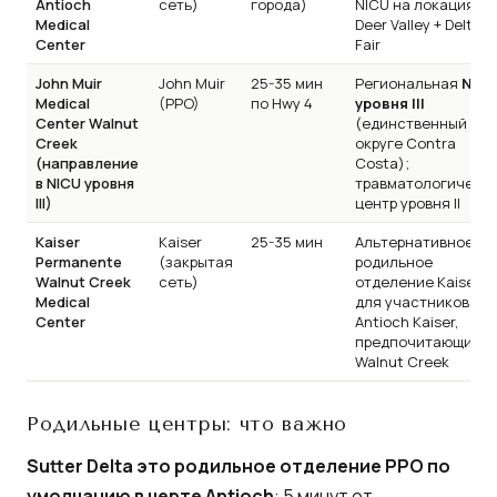
Antioch
сеть)
города)
NICU на локациях
Medical
Deer Valley + Delta
Center
Fair
John Muir
John Muir
25-35 мин
Региональная
NIC
Medical
(PPO)
по Hwy 4
уровня III
Center Walnut
(единственный в
Creek
округе Contra
(направление
Costa);
в NICU уровня
травматологическ
III)
центр уровня II
Kaiser
Kaiser
25-35 мин
Альтернативное
Permanente
(закрытая
родильное
Walnut Creek
сеть)
отделение Kaiser
Medical
для участников
Center
Antioch Kaiser,
предпочитающих
Walnut Creek
Родильные центры: что важно
Sutter Delta это родильное отделение PPO по
умолчанию в черте Antioch
: 5 минут от