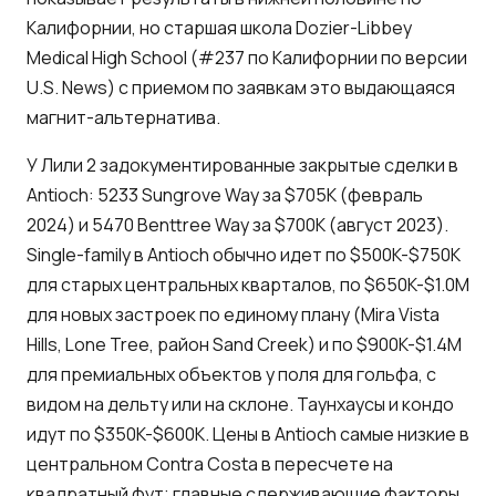
Калифорнии, но старшая школа Dozier-Libbey
Medical High School (#237 по Калифорнии по версии
U.S. News) с приемом по заявкам это выдающаяся
магнит-альтернатива.
У Лили 2 задокументированные закрытые сделки в
Antioch: 5233 Sungrove Way за $705K (февраль
2024) и 5470 Benttree Way за $700K (август 2023).
Single-family в Antioch обычно идет по $500K-$750K
для старых центральных кварталов, по $650K-$1.0M
для новых застроек по единому плану (Mira Vista
Hills, Lone Tree, район Sand Creek) и по $900K-$1.4M
для премиальных объектов у поля для гольфа, с
видом на дельту или на склоне. Таунхаусы и кондо
идут по $350K-$600K. Цены в Antioch самые низкие в
центральном Contra Costa в пересчете на
квадратный фут; главные сдерживающие факторы