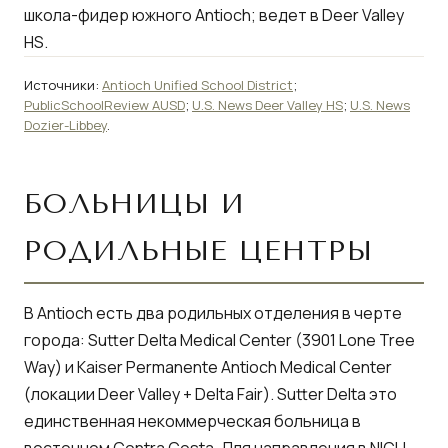
школа-фидер южного Antioch; ведет в Deer Valley
HS.
Источники:
Antioch Unified School District
;
PublicSchoolReview AUSD
;
U.S. News Deer Valley HS
;
U.S. News
Dozier-Libbey
.
БОЛЬНИЦЫ И
РОДИЛЬНЫЕ ЦЕНТРЫ
В Antioch есть два родильных отделения в черте
города:
Sutter Delta Medical Center
(3901 Lone Tree
Way) и
Kaiser Permanente Antioch Medical Center
(локации Deer Valley + Delta Fair). Sutter Delta это
единственная некоммерческая больница в