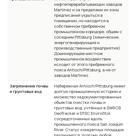
нефтеперерабатывающих заводов
Martinez и за пределами их зоны
предписаний укрыться в
помещении, но находится в
собственном прибрежном
промышленном коридоре, общем с
соседним Pittsburg (химические,
энергогенерирующие и
производственные предприятия).
Доминирующее местное
промышленное воздействие
исходит от этого прибрежного
пояса Antioch/Pittsburg, а не от
заводов Martinez.
Загрязнение почвы
Набережная Antioch/Pittsburg имеет
и грунтовых вод
долгую промышленную историю и
множество задокументированных
объектов очистки почвы и
грунтовых вод, учтённых в SWRCB
GeoTracker и DTSC EnviroStor,
сосредоточенных вдоль
промышленного пояса San Joaquin
River. Статус конкретных площадок
различается, поэтому любой