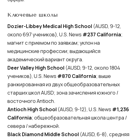
Ключевые школы
Dozier-Libbey Medical High School
(AUSD, 9-12,
около 697 учеников), U.S. News
#237 California
;
магнит с приемом по заявкам; уклон на
медицинские профессии; выдающийся
академический вариант округа.
Deer Valley High School
(AUSD, 9-12, около 1804
учеников), U.S. News
#870 California
; выше
ранжированная из двух общеобразовательных
старших школ AUSD; зона зачисления южного /
восточного Antioch.
Antioch High School
(AUSD, 9-12), U.S. News
#1,236
California
; общеобразовательная школа центра /
севера / набережной.
Black Diamond Middle School
(AUSD, 6-8), средняя