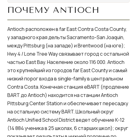
ПОЧЕМУ ANTIOCH
Antioch расположен в far East Contra Costa County,
у западного края дельты Sacramento-San Joaquin,
между Pittsburg (на западе) и Brentwood (на юге);
Hwy 4 / Lone Tree Way связывает город с остальной
частью East Bay. Население около 116 000. Antioch
это крупнейший из городов far East County и самый
низкий порог входа в single-family в центральном
Contra Costa. Конечная станция eBART (продление
BART до Antioch) находится на станции Antioch
Pittsburg Center Station и обеспечивает пересадку
на остальную систему BART. Школьный округ
Antioch Unified School District ведет обучение K-12
(14 884 ученика в 25 школах, 6 старших школ); округ
показывает результаты в нижней половине по