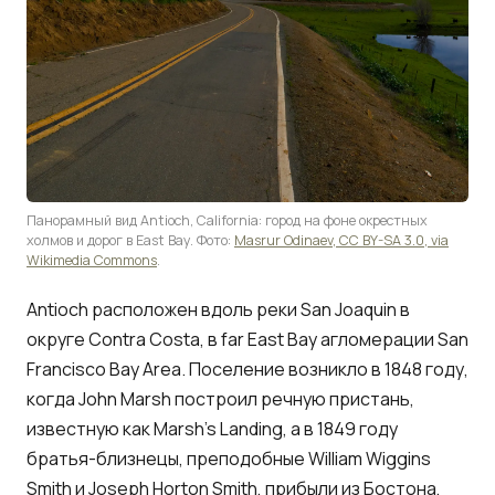
Панорамный вид Antioch, California: город на фоне окрестных
холмов и дорог в East Bay. Фото:
Masrur Odinaev, CC BY-SA 3.0, via
Wikimedia Commons
.
Antioch расположен вдоль реки San Joaquin в
округе Contra Costa, в far East Bay агломерации
San
Francisco
Bay Area. Поселение возникло в 1848 году,
когда John Marsh построил речную пристань,
известную как Marsh's Landing, а в 1849 году
братья-близнецы, преподобные William Wiggins
Smith и Joseph Horton Smith, прибыли из Бостона,